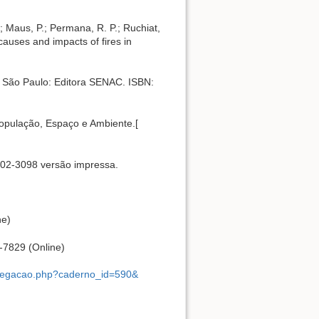
.; Maus, P.; Permana, R. P.; Ruchiat,
causes and impacts of fires in
. São Paulo: Editora SENAC. ISBN:
 População, Espaço e Ambiente.[
102-3098 versão impressa.
ne)
-7829 (Online)
avegacao.php?caderno_id=590&