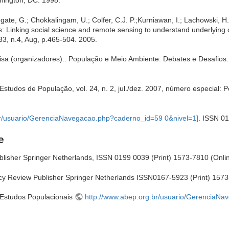
hington, DC. 1998.
egate, G.; Chokkalingam, U.; Colfer, C.J. P.;Kurniawan, I.; Lachowski, H
els: Linking social science and remote sensing to understand underlying 
3, n.4, Aug, p.465-504. 2005.
oisa (organizadores).. População e Meio Ambiente: Debates e Desafios
.
Estudos de População, vol. 24, n. 2, jul./dez. 2007, número especial:
br/usuario/GerenciaNavegacao.php?caderno_id=59 0&nivel=1]
. ISSN 0
e
blisher Springer Netherlands, ISSN 0199 0039 (Print) 1573-7810 (Onli
cy Review Publisher Springer Netherlands ISSN0167-5923 (Print) 1573
 Estudos Populacionais
http://www.abep.org.br/usuario/GerenciaN