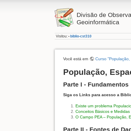
Divisão de Observa
Geoinformática
Visitou:
biblio-cst310
•
Você está em
Curso "População,
População, Espa
Parte I - Fundamentos
Siga os Links para acesso a Bibli
Existe um problema Populacio
Conceitos Básicos e Medidas
O Campo PEA – População, E
Parte II - Fontes de Da