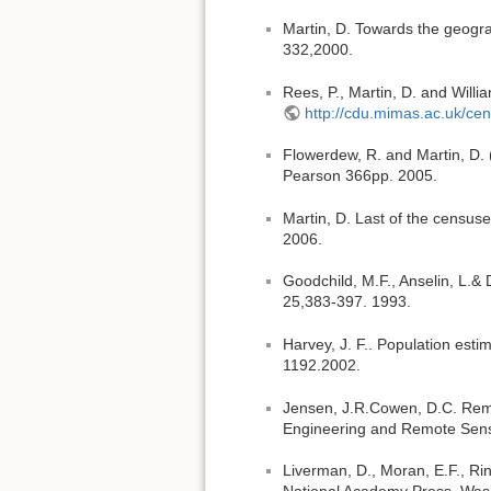
Martin, D. Towards the geogra
332,2000.
Rees, P., Martin, D. and Will
http://cdu.mimas.ac.uk/ce
Flowerdew, R. and Martin, D. 
Pearson 366pp. 2005.
Martin, D. Last of the censuse
2006.
Goodchild, M.F., Anselin, L.&
25,383-397. 1993.
Harvey, J. F.. Population es
1192.2002.
Jensen, J.R.Cowen, D.C. Remo
Engineering and Remote Sens
Liverman, D., Moran, E.F., Ri