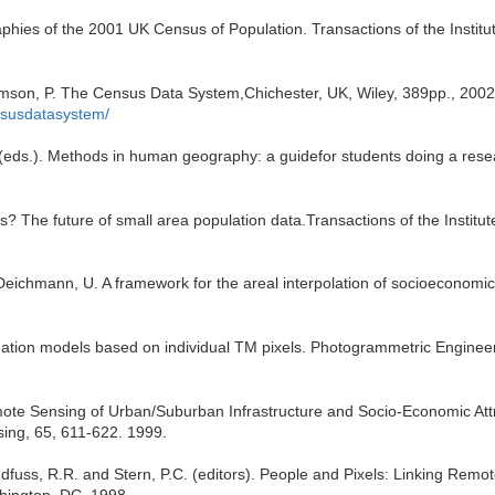
phies of the 2001 UK Census of Population. Transactions of the Institu
iamson, P. The Census Data System,Chichester, UK, Wiley, 389pp., 200
nsusdatasystem/
(eds.). Methods in human geography: a guidefor students doing a rese
s? The future of small area population data.Transactions of the Institut
 Deichmann, U. A framework for the areal interpolation of socioeconomi
timation models based on individual TM pixels. Photogrammetric Engine
te Sensing of Urban/Suburban Infrastructure and Socio-Economic Att
ing, 65, 611-622. 1999.
ndfuss, R.R. and Stern, P.C. (editors). People and Pixels: Linking Remo