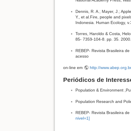
National Academy Press, Was
Dennis, R. A.; Mayer, J.; Appl
Y., et al.Fire, people and pix
Indonesia. Human Ecology, v.3
Torres, Haroldo & Costa, Hel
85- 7359-104-8. pp. 35. 2000
REBEP- Revista Brasileira de 
acesso
on-line em
http://www.abep.org.
Periódicos de Interess
Population & Environment ,Pu
Population Research and Poli
REBEP- Revista Brasileira de
nivel=1]