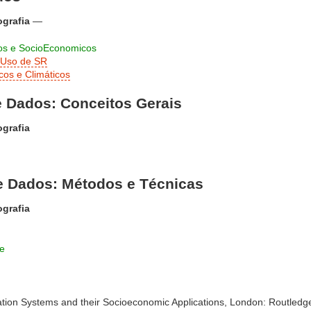
ografia
—
os e SocioEconomicos
 Uso de SR
os e Climáticos
de Dados: Conceitos Gerais
ografia
de Dados: Métodos e Técnicas
ografia
e
ation Systems and their Socioeconomic Applications, London: Routledg