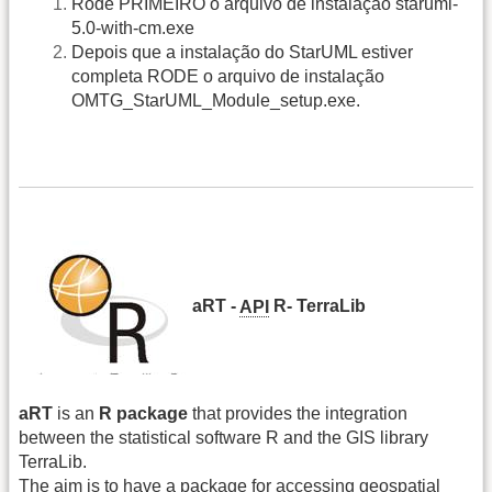
Rode PRIMEIRO o arquivo de instalação staruml-
5.0-with-cm.exe
Depois que a instalação do StarUML estiver
completa RODE o arquivo de instalação
OMTG_StarUML_Module_setup.exe.
aRT -
API
R- TerraLib
aRT
is an
R package
that provides the integration
between the statistical software R and the GIS library
TerraLib.
The aim is to have a package for accessing geospatial