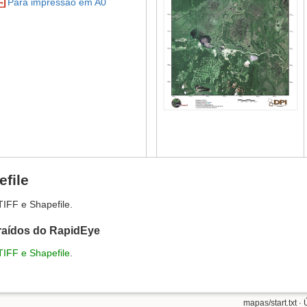
Para impressão em A0
file
IFF e Shapefile.
raídos do RapidEye
TIFF e Shapefile
.
mapas/start.txt
· 