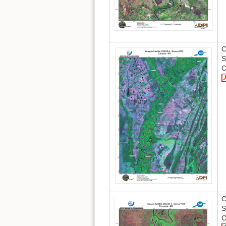
C
S
C
C
S
C