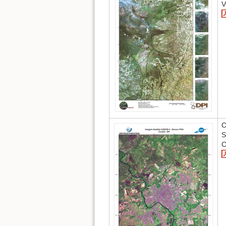
V
C
S
C