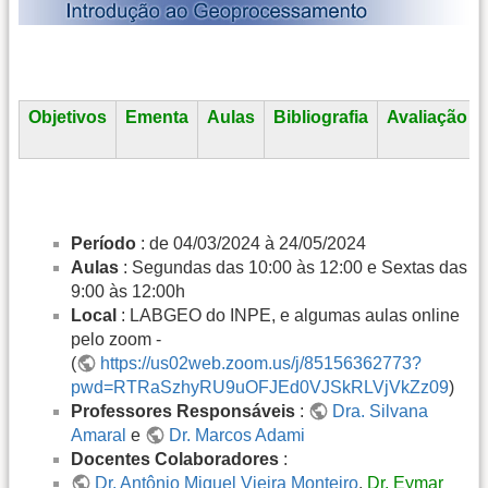
Objetivos
Ementa
Aulas
Bibliografia
Avaliação
Período
: de 04/03/2024 à 24/05/2024
Aulas
: Segundas das 10:00 às 12:00 e Sextas das
9:00 às 12:00h
Local
: LABGEO do INPE, e algumas aulas online
pelo zoom -
(
https://us02web.zoom.us/j/85156362773?
pwd=RTRaSzhyRU9uOFJEd0VJSkRLVjVkZz09
)
Professores Responsáveis
:
Dra. Silvana
Amaral
e
Dr. Marcos Adami
Docentes Colaboradores
:
Dr. Antônio Miguel Vieira Monteiro
,
Dr. Eymar