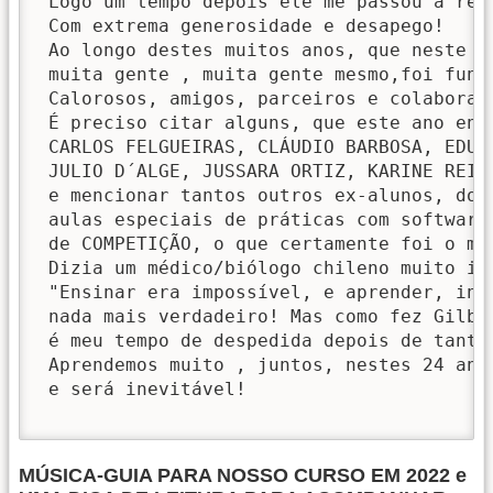
 Logo um tempo depois ele me passou a res
 Com extrema generosidade e desapego!

 Ao longo destes muitos anos, que neste a
 muita gente , muita gente mesmo,foi fund
 Calorosos, amigos, parceiros e colaborad
 É preciso citar alguns, que este ano enc
 CARLOS FELGUEIRAS, CLÁUDIO BARBOSA, EDUA
 JULIO D´ALGE, JUSSARA ORTIZ, KARINE REIS
 e mencionar tantos outros ex-alunos, dou
 aulas especiais de práticas com software
 de COMPETIÇÃO, o que certamente foi o me
 Dizia um médico/biólogo chileno muito int
 "Ensinar era impossível, e aprender, ine
 nada mais verdadeiro! Mas como fez Gilbe
 é meu tempo de despedida depois de tanto
 Aprendemos muito , juntos, nestes 24 ano
 e será inevitável!

MÚSICA-GUIA PARA NOSSO CURSO EM 2022 e